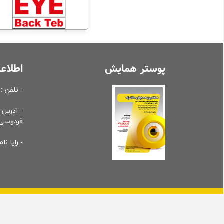
پوستر همایش
اطلاع
- تلفن : 2-66919061-021
- آدرس :
فردوسی، پلاک 3 کد
- رایا نامه : eeting.ir