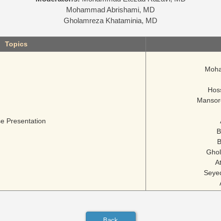
Mohammad Abrishami, MD
Gholamreza Khataminia, MD
Topics
Moha
Hos
Mansor
e Presentation
B
B
Ghol
A
Seye