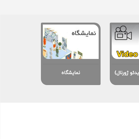
یدئو ژورنال)
نمایشگاه