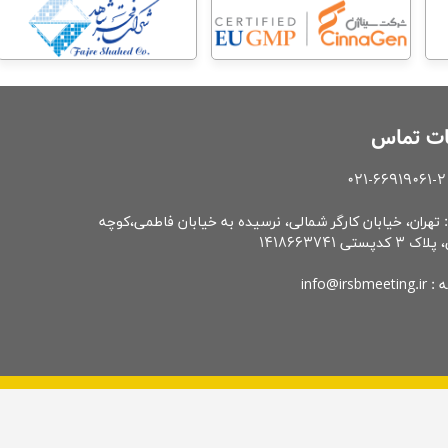
ات تماس
 تهران، خيابان کارگر شمالی، نرسيده به خيابان فاطمی،کوچه
پستی 1418663741
info@irsbm
|
|
|
|
سخنرانان
تاریخهای مهم
ثبت نام
حامیان
مکان برگزاری